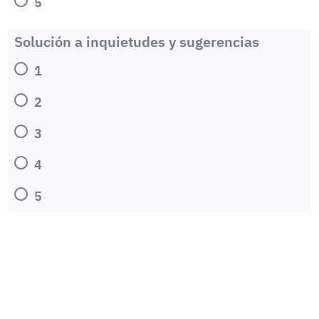
5
Solución a inquietudes y sugerencias
1
2
3
4
5