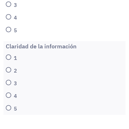
3
4
5
Claridad de la información
1
2
3
4
5