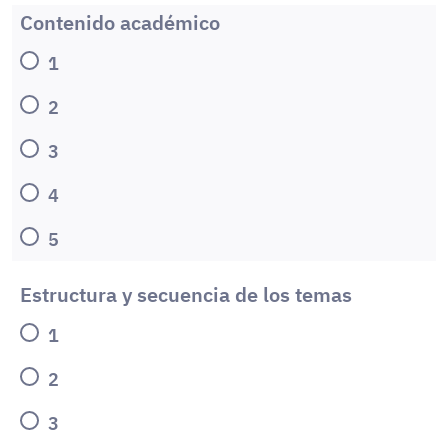
Contenido académico
1
2
3
4
5
Estructura y secuencia de los temas
1
2
3