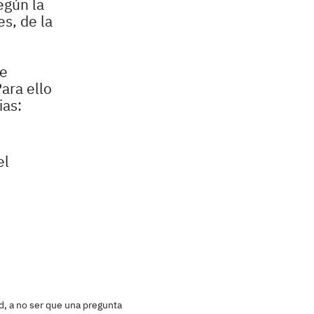
egún la
s, de la
le
ara ello
ias:
el
d, a no ser que una pregunta