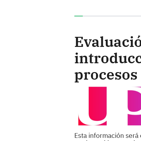
Ha completado el 0% de e
Evaluació
introducc
procesos
Esta información será 