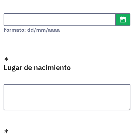
Formato de fecha: dd/mm/aaaa
Abr
Formato: dd/mm/aaaa
Lugar de nacimiento