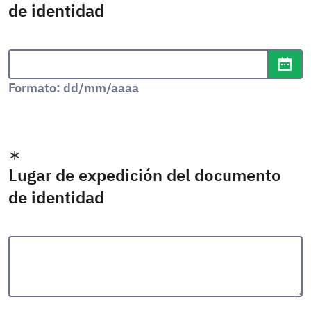
de identidad
Formato de fecha: dd/mm/aaaa
Abr
Formato: dd/mm/aaaa
Lugar de expedición del documento
de identidad