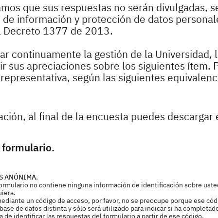
zamos que sus respuestas no serán divulgadas, s
o de información y protección de datos personale
l Decreto 1377 de 2013.
r continuamente la gestión de la Universidad, 
 sus apreciaciones sobre los siguientes ítem. P
epresentativa, según las siguientes equivalenc
pación, al final de la encuesta puedes descargar 
 formulario.
S ANÓNIMA.
 formulario no contiene ninguna información de identificación sobre uste
uiera.
mediante un código de acceso, por favor, no se preocupe porque ese cód
ase de datos distinta y sólo será utilizado para indicar si ha completad
de identificar las respuestas del formulario a partir de ese código.