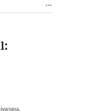
l:
ivariana,