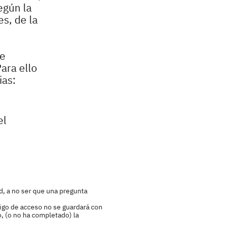
egún la
s, de la
le
ara ello
ias:
el
d, a no ser que una pregunta
igo de acceso no se guardará con
o, (o no ha completado) la