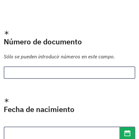
Número de documento
Sólo se pueden introducir números en este campo.
Fecha de nacimiento
Formato de fecha: dd/mm/aaaa
Abr