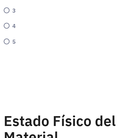
3
4
5
Estado Físico del
Material