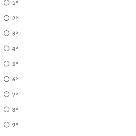
1°
2°
3°
4°
5°
6°
7°
8°
9°