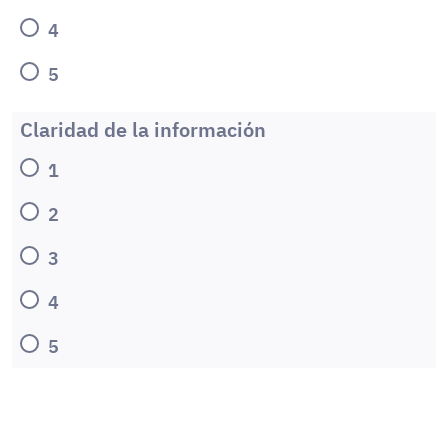
4
5
Claridad de la información
1
2
3
4
5