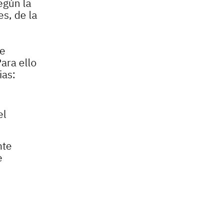
egún la
s, de la
le
ara ello
ias:
el
nte
e