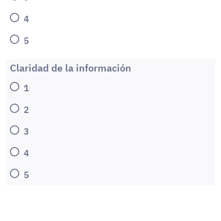
4
5
Claridad de la información
1
2
3
4
5