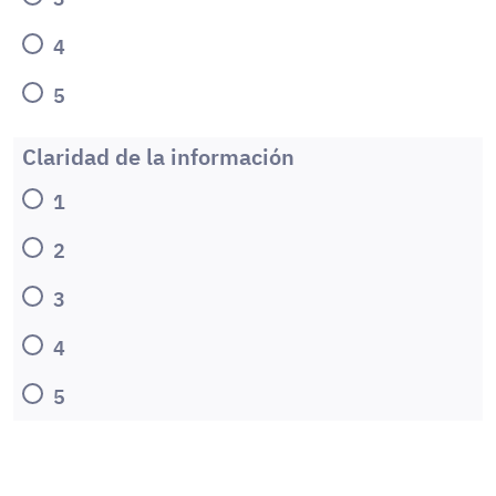
4
5
Claridad de la información
1
2
3
4
5