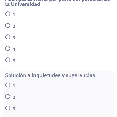
la Universidad
1
2
3
4
5
Solución a inquietudes y sugerencias
1
2
3