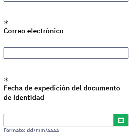
Correo electrónico
Fecha de expedición del documento
de identidad
Formato de fecha: dd/mm/aaaa
Abr
Formato: dd/mm/aaaa