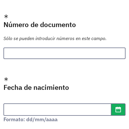
Número de documento
Sólo se pueden introducir números en este campo.
Fecha de nacimiento
Formato de fecha: dd/mm/aaaa
Abr
Formato: dd/mm/aaaa