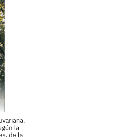
ivariana,
egún la
s, de la