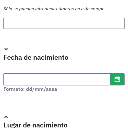
Sólo se pueden introducir números en este campo.
Fecha de nacimiento
Formato de fecha: dd/mm/aaaa
Abr
Formato: dd/mm/aaaa
Lugar de nacimiento