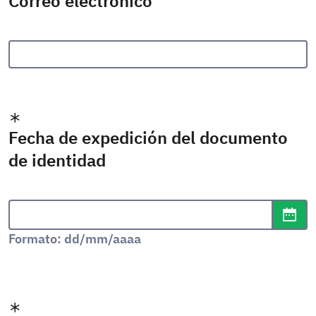
Correo electrónico
Fecha de expedición del documento
de identidad
Formato de fecha: dd/mm/aaaa
Abr
Formato: dd/mm/aaaa