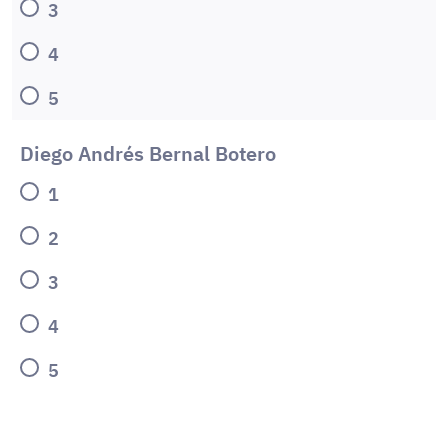
3
4
5
Diego Andrés Bernal Botero
1
2
3
4
5