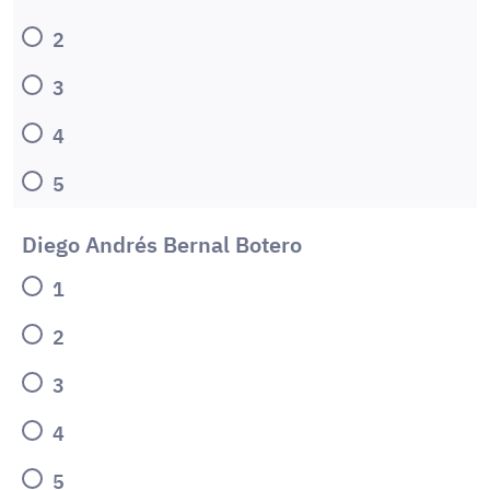
2
3
4
5
Diego Andrés Bernal Botero
1
2
3
4
5