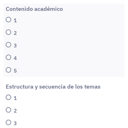
Contenido académico
1
2
3
4
5
Estructura y secuencia de los temas
1
2
3