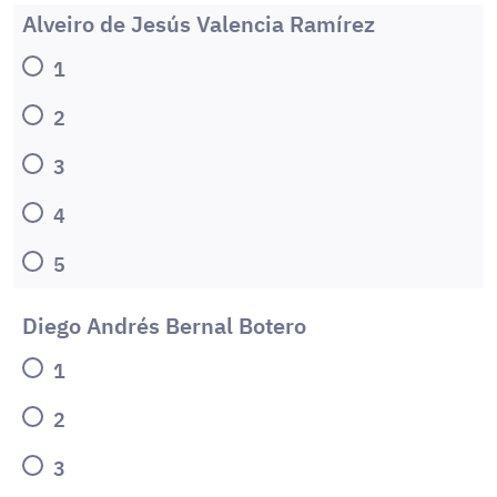
Alveiro de Jesús Valencia Ramírez
1
2
3
4
5
Diego Andrés Bernal Botero
1
2
3