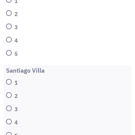
1
2
3
4
5
Santiago Villa
1
2
3
4