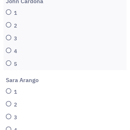
John Cardona
1
2
3
4
5
Sara Arango
1
2
3
4