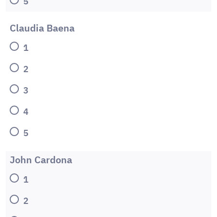
5
Claudia Baena
1
2
3
4
5
John Cardona
1
2