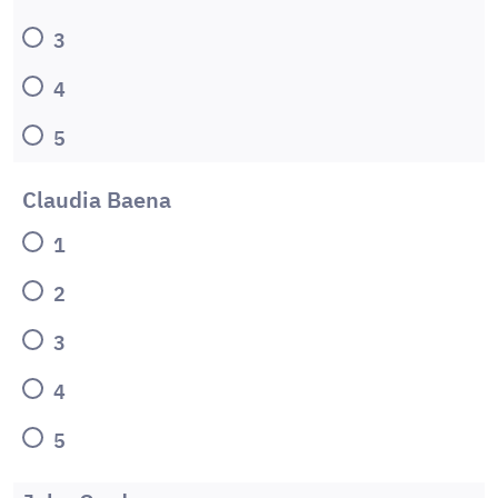
3
4
5
Claudia Baena
1
2
3
4
5