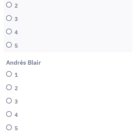
2
3
4
5
Andrés Blair
1
2
3
4
5