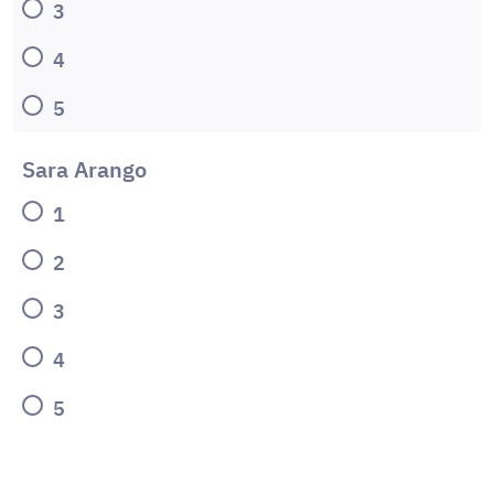
3
4
5
Sara Arango
1
2
3
4
5