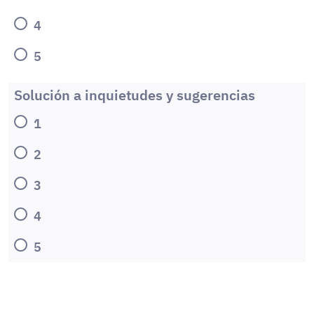
4
5
Solución a inquietudes y sugerencias
1
2
3
4
5