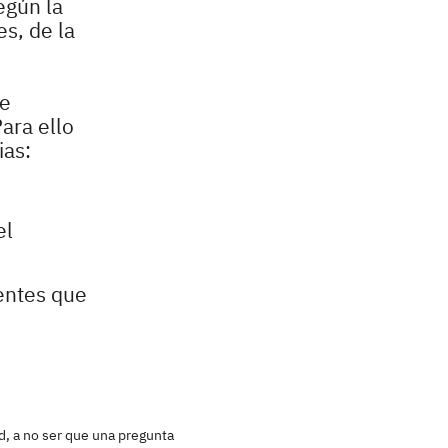
egún la
s, de la
le
ara ello
ias:
el
nentes que
d, a no ser que una pregunta