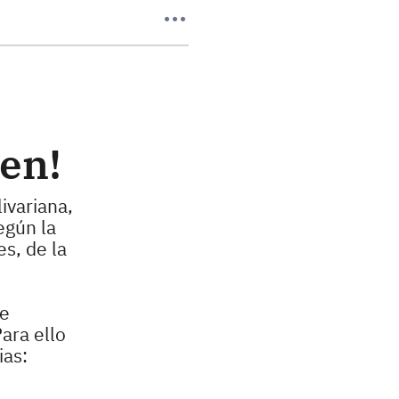
ien!
ivariana,
egún la
s, de la
le
ara ello
ias: