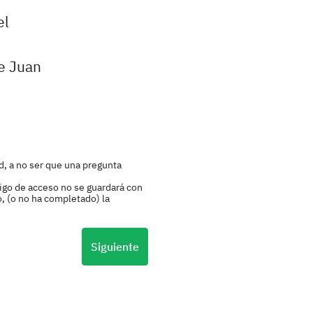
el
te Juan
d, a no ser que una pregunta
igo de acceso no se guardará con
o, (o no ha completado) la
Siguiente