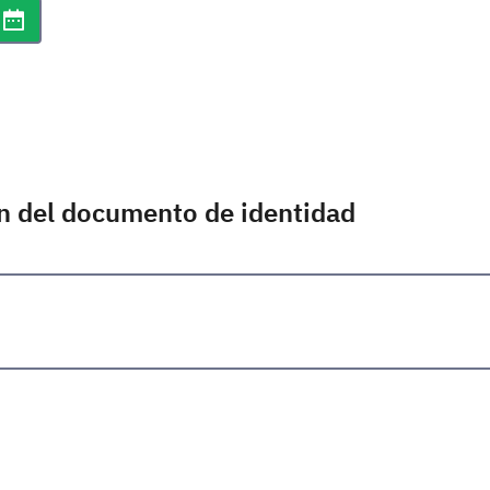
m/aaaa
Abrir selector de fecha/hora
n del documento de identidad