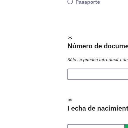
Pasaporte
Número de docum
Sólo se pueden introducir nú
Fecha de nacimien
Formato de fecha: dd/m