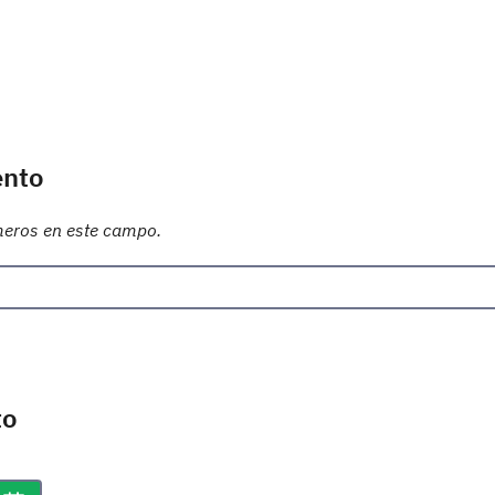
ento
meros en este campo.
to
m/aaaa