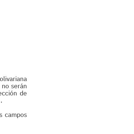
olivariana
s no serán
ección de
.
os campos