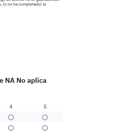
o, (o no ha completado) la
e NA No aplica
4
5
4
5
4
5