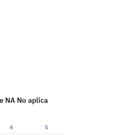
e NA No aplica
4
5