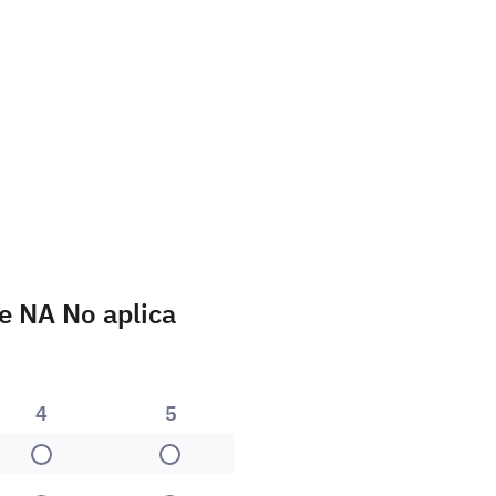
e NA No aplica
4
5
4
5