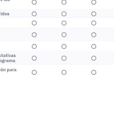
1
2
3
nidos
1
2
3
1
2
3
1
2
3
1
2
3
ctativas
1
2
3
rograma
ión para
1
2
3