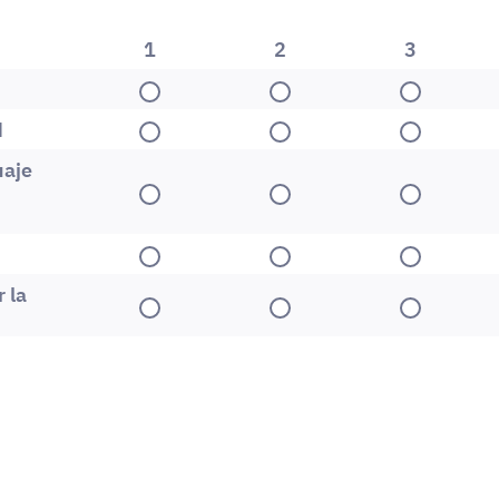
1
2
3
1
2
3
d
1
2
3
uaje
1
2
3
1
2
3
 la
1
2
3