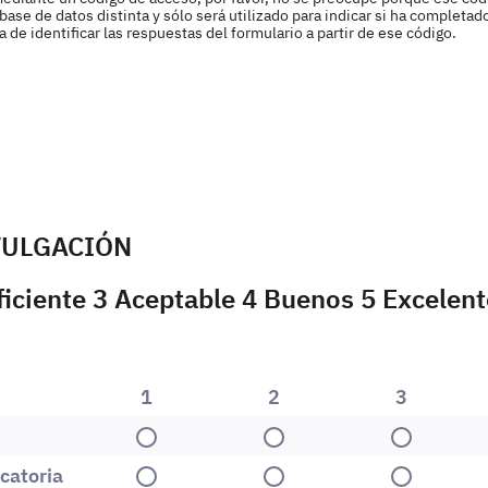
ase de datos distinta y sólo será utilizado para indicar si ha completad
de identificar las respuestas del formulario a partir de ese código.
VULGACIÓN
ficiente 3 Aceptable 4 Buenos 5 Excelent
1
2
3
1
2
3
catoria
1
2
3