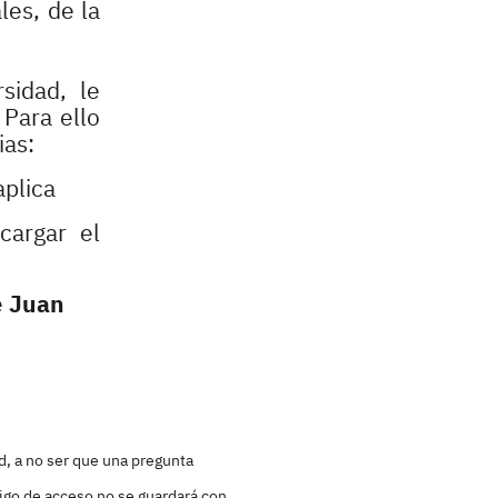
les, de la
sidad, le
 Para ello
ias:
aplica
cargar el
e
Juan
d, a no ser que una pregunta
igo de acceso no se guardará con