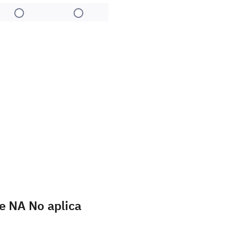
4
5
e NA No aplica