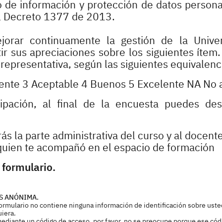
o de información y protección de datos persona
l Decreto 1377 de 2013.
orar continuamente la gestión de la Univer
 sus apreciaciones sobre los siguientes ítem.
epresentativa, según las siguientes equivalenc
iente 3 Aceptable 4 Buenos 5 Excelente NA No 
cipación, al final de la encuesta puedes des
ás la parte administrativa del curso y al docent
uien te acompañó en el espacio de formación
 formulario.
S ANÓNIMA.
 formulario no contiene ninguna información de identificación sobre uste
uiera.
mediante un código de acceso, por favor, no se preocupe porque ese cód