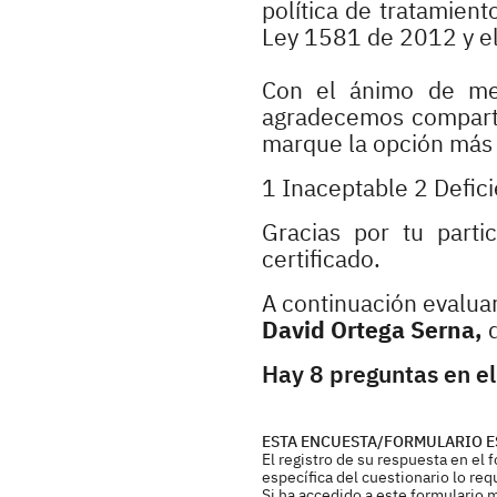
política de tratamient
Ley 1581 de 2012 y e
Con el ánimo de mej
agradecemos compartir
marque la opción más r
1 Inaceptable 2 Defic
Gracias por tu parti
certificado.
A continuación evaluar
David Ortega Serna
,
q
Hay 8 preguntas en el
ESTA ENCUESTA/FORMULARIO E
El registro de su respuesta en el
específica del cuestionario lo req
Si ha accedido a este formulario 