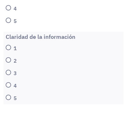
4
5
Claridad de la información
1
2
3
4
5