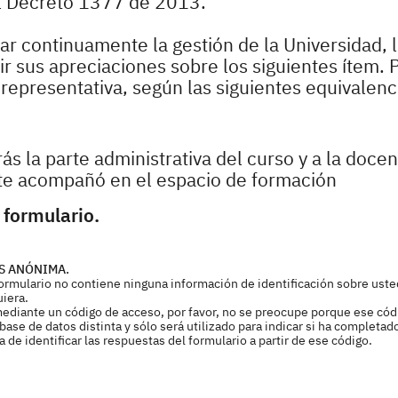
l Decreto 1377 de 2013.
r continuamente la gestión de la Universidad, 
 sus apreciaciones sobre los siguientes ítem. P
epresentativa, según las siguientes equivalenc
ás la parte administrativa del curso y a la doce
te acompañó en el espacio de formación
 formulario.
S ANÓNIMA.
 formulario no contiene ninguna información de identificación sobre uste
uiera.
mediante un código de acceso, por favor, no se preocupe porque ese cód
ase de datos distinta y sólo será utilizado para indicar si ha completad
de identificar las respuestas del formulario a partir de ese código.