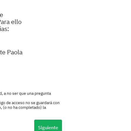
le
ara ello
ias:
nte Paola
d, a no ser que una pregunta
igo de acceso no se guardará con
o, (o no ha completado) la
Siguiente