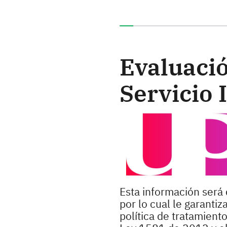
Ha completado el 0% de e
Evaluació
Servicio 
Esta información será 
por lo cual le garanti
política de tratamient