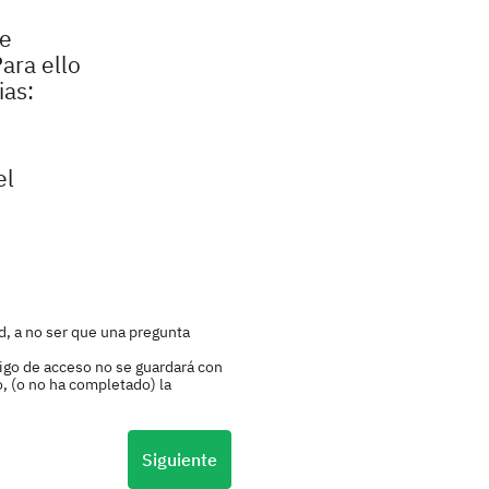
le
ara ello
ias:
el
d, a no ser que una pregunta
igo de acceso no se guardará con
o, (o no ha completado) la
Siguiente