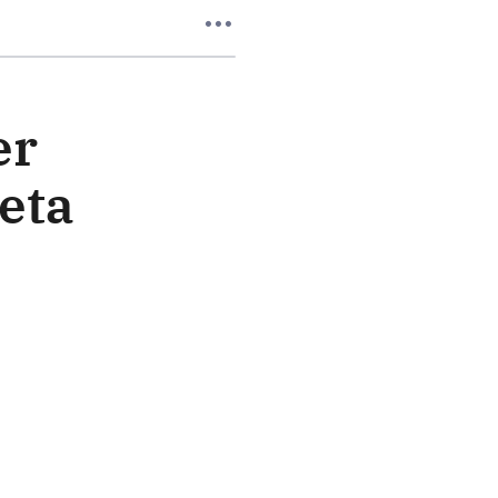
er
eta