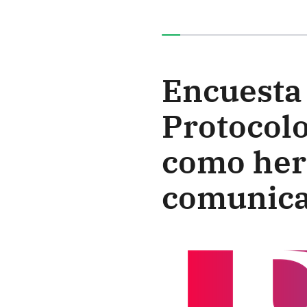
Ha completado el 0% de e
Encuesta 
Protocolo
como her
comunica