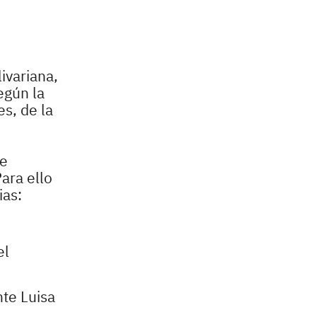
ivariana,
egún la
s, de la
le
ara ello
ias:
el
nte Luisa