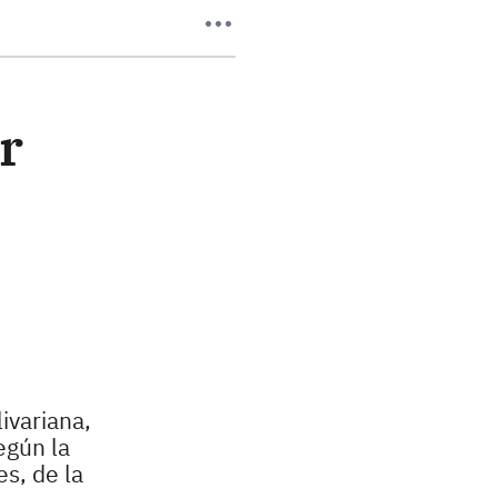
r
ivariana,
egún la
s, de la