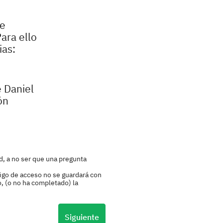
le
ara ello
ias:
e Daniel
ón
d, a no ser que una pregunta
igo de acceso no se guardará con
o, (o no ha completado) la
Siguiente