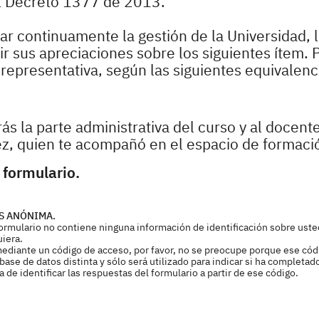
l Decreto 1377 de 2013.
r continuamente la gestión de la Universidad, 
 sus apreciaciones sobre los siguientes ítem. P
epresentativa, según las siguientes equivalenc
ás la parte administrativa del curso y al docent
z, quien te acompañó en el espacio de formaci
 formulario.
S ANÓNIMA.
 formulario no contiene ninguna información de identificación sobre uste
uiera.
mediante un código de acceso, por favor, no se preocupe porque ese cód
ase de datos distinta y sólo será utilizado para indicar si ha completad
de identificar las respuestas del formulario a partir de ese código.