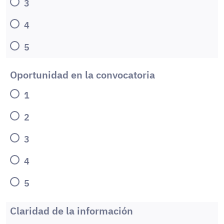
3
4
5
Oportunidad en la convocatoria
1
2
3
4
5
Claridad de la información