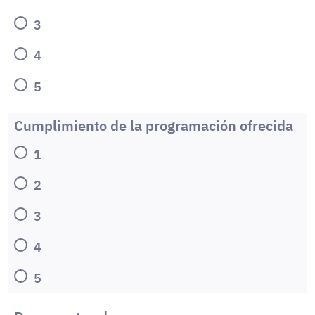
3
4
5
Cumplimiento de la programación ofrecida
1
2
3
4
5